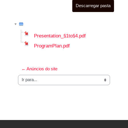
Descarregar pasta
Presentation_§1to§4.pdf
ProgramPlan.pdf
← Anúncios do site
Ir para...