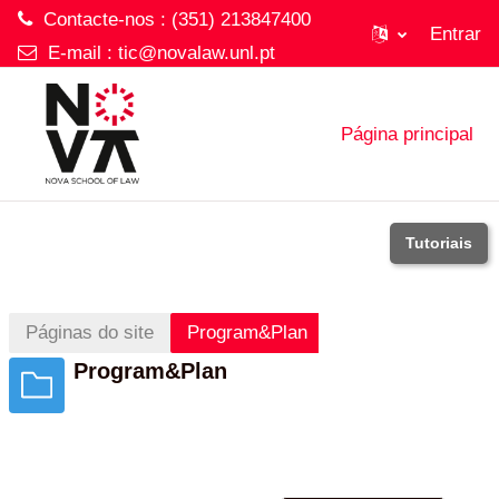
Contacte-nos : (351) 213847400
Entrar
E-mail :
tic@novalaw.unl.pt
Ir para o conteúdo principal
Página principal
Tutoriais
Páginas do site
Program&Plan
Program&Plan