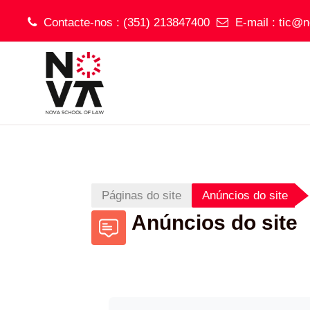
Contacte-nos : (351) 213847400
E-mail :
tic@n
Ir para o conteúdo principal
Páginas do site
Anúncios do site
Anúncios do site