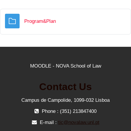
Folder
Program&Plan
MOODLE - NOVA School of Law
Contact Us
Campus de Campolide, 1099-032 Lisboa
Phone : (351) 213847400
E-mail :
tic@novalaw.unl.pt