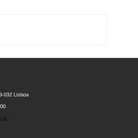
9-032 Lisboa
400
.pt