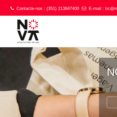
Contacte-nos : (351) 213847400
E-mail :
tic@n
Ir para o conteúdo principal
N