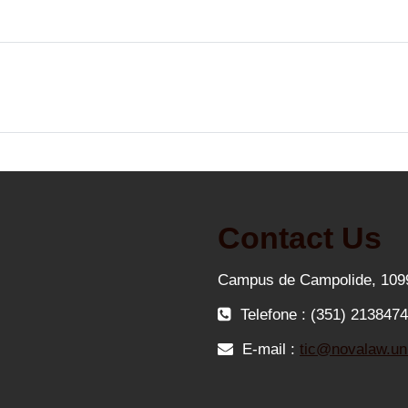
Contact Us
Campus de Campolide, 109
Telefone : (351) 213847
E-mail :
tic@novalaw.unl